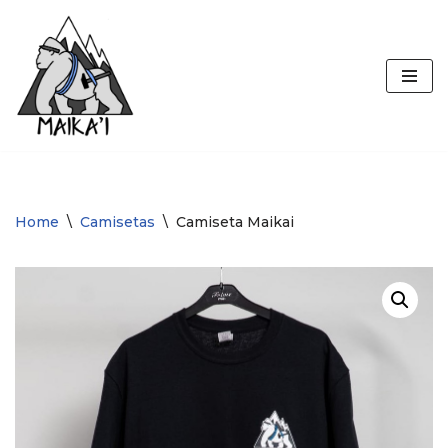
Maika'i
Saltar
al
Projects
contenido
Home
\
Camisetas
\
Camiseta Maikai