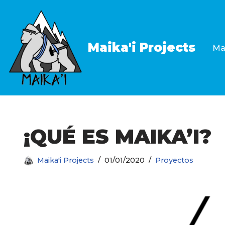
Saltar
al
Maika'i Projects
Mai
contenido
¡QUÉ ES MAIKA’I?
Maika'i Projects
01/01/2020
Proyectos